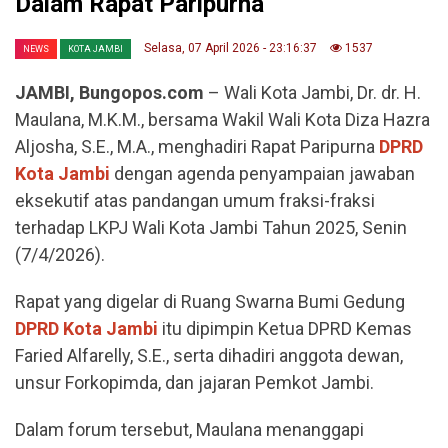
Dalam Rapat Paripurna
Selasa, 07 April 2026 - 23:16:37
1537
NEWS
KOTA JAMBI
JAMBI, Bungopos.com
– Wali Kota Jambi, Dr. dr. H.
Maulana, M.K.M., bersama Wakil Wali Kota Diza Hazra
Aljosha, S.E., M.A., menghadiri Rapat Paripurna
DPRD
Kota Jambi
dengan agenda penyampaian jawaban
eksekutif atas pandangan umum fraksi-fraksi
terhadap LKPJ Wali Kota Jambi Tahun 2025, Senin
(7/4/2026).
Rapat yang digelar di Ruang Swarna Bumi Gedung
DPRD Kota Jambi
itu dipimpin Ketua DPRD Kemas
Faried Alfarelly, S.E., serta dihadiri anggota dewan,
unsur Forkopimda, dan jajaran Pemkot Jambi.
Dalam forum tersebut, Maulana menanggapi